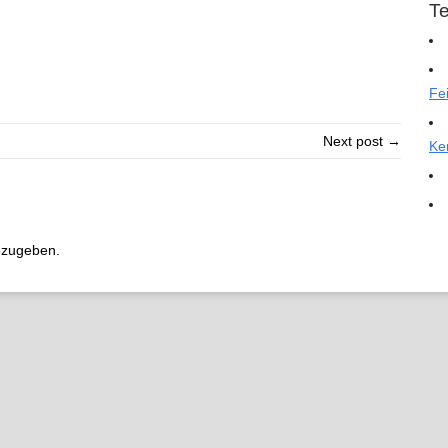
T
Fe
Next post →
Ke
bzugeben.