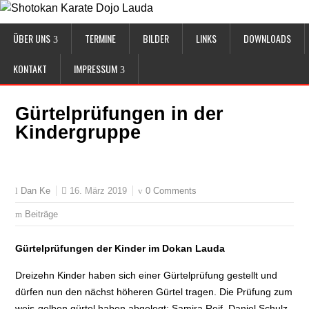
ÜBER UNS
TERMINE
BILDER
LINKS
DOWNLOADS
KONTAKT
IMPRESSUM
Gürtelprüfungen in der
Kindergruppe
16. März 2019
0 Comments
Dan Ke
Beiträge
Gürtelprüfungen der Kinder im Dokan Lauda
Dreizehn Kinder haben sich einer Gürtelprüfung gestellt und
dürfen nun den nächst höheren Gürtel tragen. Die Prüfung zum
weis-gelben gürtel haben abgelegt: Samira Reif, Daniel Schulz,